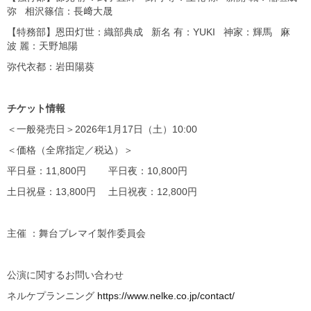
弥 相沢篠信：長﨑大晟
【特務部】恩田灯世：織部典成 新名 有：YUKI 神家：輝馬 麻
波 麗：天野旭陽
弥代衣都：岩田陽葵
チケット情報
＜一般発売日＞2026年1月17日（土）10:00
＜価格（全席指定／税込）＞
平日昼：11,800円 平日夜：10,800円
土日祝昼：13,800円 土日祝夜：12,800円
主催 ：舞台ブレマイ製作委員会
公演に関するお問い合わせ
ネルケプランニング
https://www.nelke.co.jp/contact/