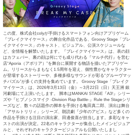
この度、株式会社colyが手掛けるスマートフォン向けアプリゲーム
『ブレイクマイケース』の舞台化作品である、Groovy Stage「ブレ
イクマイケース」のキャスト、ビジュアル、公演スケジュールな
ど、全情報を解禁いたします。『ブレイクマイケース』は、表の顔
はカフェバー、裏の顔は何にでも成り代わる『マルチ代行』を営む
店“Aporia（アポリア）”を舞台に展開する物語を描いたアプリゲー
ム。リリースからまもなく1.5周年を迎え、個性豊かなキャラクター
が登場するストーリーや、多種多様なサウンドが彩る“グルーヴマッ
チパズル”が多くの支持を集めています。 Groovy Stage「ブレイク
マイケース」は、2026年3月13日（金）～3月22日（日）天王洲 銀
河劇場にて上演いたします。 脚本はMANKAI STAGE『A3!』シリー
ズや『ヒプノシスマイク -Division Rap Battle-』Rule the Stageシリ
ーズなど、数々の話題作の脚本を手掛ける亀田真二郎、演出は舞台
「アサルトリリィ」シリーズ、朗読劇『少年のアビス』など多くの
作品を手掛ける注目の演出家、田邊俊喜が担当します。多彩なキャ
ストの出演が決定。22名のキャラクターが集合したメインビジュア
ルと、それぞれのキャラクタービジュアルも公開いたしまし