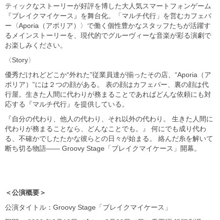
ティックなストーリーが好評を博した大人気スマートフォンゲーム
『ブレイクマイケース』を舞台化。「マルチ代行」を営むカフェバ
ー〈Aporia（アポリア）〉で働く個性豊かなスタッフたちが活躍す
るメインストーリーを、現代的でグルーヴィーな音楽が彩る演劇で
お楽しみください。
〈Story〉
優秀だけれどどこか“外れた”従業員達が揃ったその店、“Aporia（ア
ポリア）”には２つの顔がある。 表の顔はカフェバー、裏の顔は代
行屋。生きた人間に代わりが務まることであればどんな依頼にも対
応する『マルチ代行』を提供している。
『自分の代わり、他人の代わり、それ以外の代わり。 生きた人間に
代わりが務まることなら、どんなことでも。』 何にでも成り代わ
る、不確かでしたたかな彼らとの日々が始まる。 絡んだ糸を解いて
断ち切る物語―― Groovy Stage「ブレイクマイケース」開幕。
＜公演概要＞
公演タイトル：Groovy Stage「ブレイクマイケース」