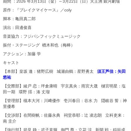
期間 ：2026 年3月13日（金）～3月22日（日）天王洲 銀河劇場
原作：『ブレイクマイケース』／coly
脚本：亀田真二郎
演出：田邊俊喜
音楽協力：フジパシフィックミュージック
振付・ステージング 楢木和也（梅棒）
アクション：加藤 学
キャスト
【本部】皇坂 逢：猪野広樹 城瀬由鶴：星野勇太
須王芦佳：矢田
悠祐
【交際部】綾戸 恋：坪倉康晴 宇京真央：雨宮大晟 樋宮明星：塩
田一期 環野 揺：湊 丈瑠
【管理部】槻本大河：川﨑優作 壱川春日：谷水 力 隠岐谷 誓：神
里優希
【交渉部】在間樹帆：佐藤永典 祠堂恭耶：辻 凌志朗 立科吏来：
南 圭介
【強行部】節見 静：武子直輝 御門 尊：立花 涼 新開 戦：稲垣成