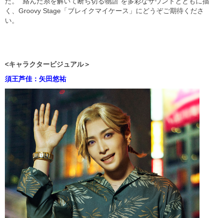
た。 “絡んだ糸を解いて断ち切る物語”を多彩なサウンドとともに描
く、Groovy Stage「ブレイクマイケース」にどうぞご期待くださ
い。
<
キャラクタービジュアル＞
須王芦佳：矢田悠祐