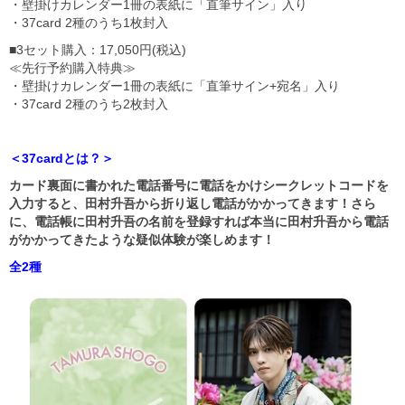
・壁掛けカレンダー1冊の表紙に「直筆サイン」入り
・37card 2種のうち1枚封入
■3セット購入：17,050円(税込)
≪先行予約購入特典≫
・壁掛けカレンダー1冊の表紙に「直筆サイン+宛名」入り
・37card 2種のうち2枚封入
＜37cardとは？＞
カード裏面に書かれた電話番号に電話をかけシークレットコードを
入力すると、田村升吾から折り返し電話がかかってきます！さら
に、電話帳に田村升吾の名前を登録すれば本当に田村升吾から電話
がかかってきたような疑似体験が楽しめます！
全2種