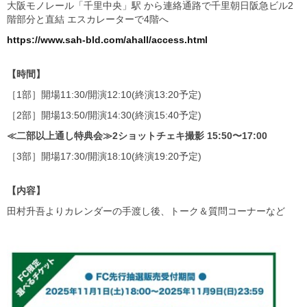
大阪モノレール「千里中央」駅 から連絡通路で千里朝日阪急ビル2
階部分と直結 エスカレーターで4階へ
https://www.sah-bld.com/ahall/access.html
【時間】
［1部］開場11:30/開演12:10(終演13:20予定)
［2部］開場13:50/開演14:30(終演15:40予定)
≪二部以上通し特典会≫2ショットチェキ撮影 15:50〜17:00
［3部］開場17:30/開演18:10(終演19:20予定)
【内容】
田村升吾よりカレンダーの手渡し後、トーク＆質問コーナーなど