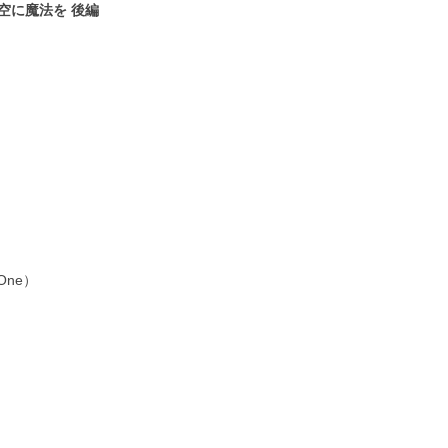
空に魔法を 後編
One）