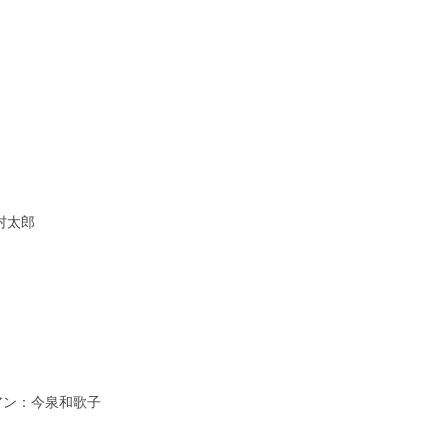
村太郎
アン：今泉和歌子