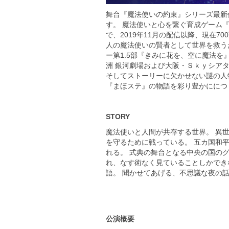
舞台『魔法使いの約束』シリーズ最新
す。 魔法使いと心を繋ぐ育成ゲーム
で、2019年11月の配信以降、現在
人の魔法使いの賢者として世界を救う
ー第1.5部『きみに花を、空に魔法を
洲 銀河劇場および大阪・Ｓｋｙシア
そしてストーリーに欠かせない謎の人
『まほステ』の物語を彩り豊かににつ
STORY
魔法使いと人間が共存する世界。 異
を守るために戦っている。 五カ国和
れる。 式典の舞台となる中央の国の
れ、なす術なく見ていることしかでき
語。 聞かせてあげる、不思議な夜の
公演概要