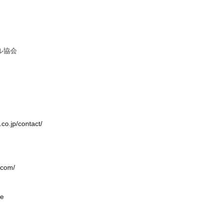
ル協会
.co.jp/contact/
.com/
ge