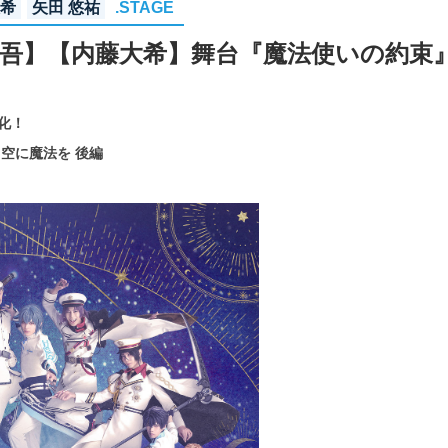
大希
矢田 悠祐
.STAGE
升吾】【内藤大希】舞台『魔法使いの約束
台化！
空に魔法を 後編