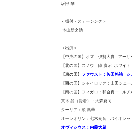
坂部 剛
＜振付・ステージング＞
本山新之助
＜出演＞
【中央の国】オズ：伊勢大貴 アーサ
【北の国】スノウ：陣 慶昭 ホワイ
【東の国】
ファウスト：矢田悠祐 シ
【西の国】シャイロック：山田ジェー
【南の国】フィガロ：和合真一 ルチ
真木 晶（賢者）：大森夏向
ターリア：綾 凰華
オーレオリン：七木奏音 バイオレッ
オヴィシウス：内藤大希