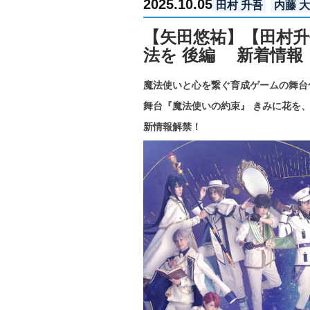
2025.10.05
田村 升吾
内藤 
【矢田悠祐】【田村
法を 後編 新着情報
魔法使いと心を繋ぐ育成ゲームの舞
舞台『魔法使いの約束』 きみに花を、
新情報解禁！