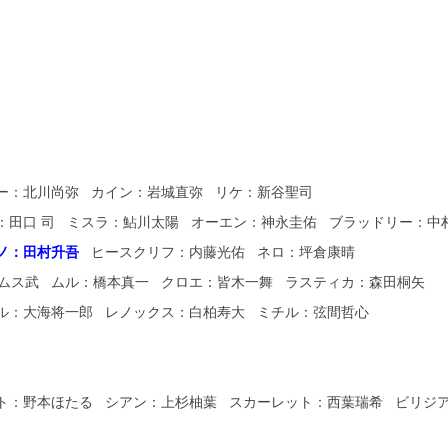
ー：北川尚弥 カイン：岩城直弥 リケ：新谷聖司
ト：田口 司 ミスラ：鮎川太陽 オーエン：神永圭佑 ブラッドリー：中
ノ：田村升吾
ヒースクリフ：内藤光佑 ネロ：坪倉康晴
ムス武 ムル：橋本真一 クロエ：皆木一舞 ラスティカ：森田桐矢
ル：大海将一郎 レノックス：白柏寿大 ミチル：弦間哲心
ト：野本ほたる シアン：上杉柚葉 スカーレット：西葉瑞希 ビリジ