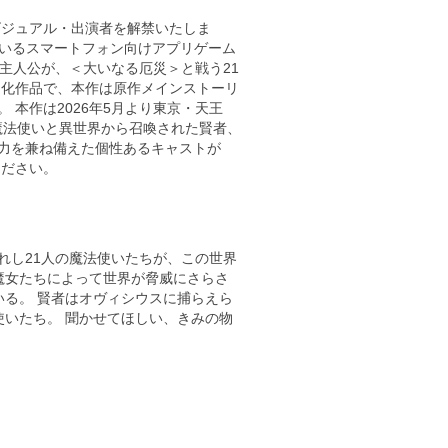
ビジュアル・出演者を解禁いたしま
ているスマートフォン向けアプリゲーム
た主人公が、＜大いなる厄災＞と戦う21
台化作品で、本作は原作メインストーリ
 本作は2026年5月より東京・天王
魔法使いと異世界から召喚された賢者、
力を兼ね備えた個性あるキャストが
ください。
れし21人の魔法使いたちが、この世界
魔女たちによって世界が脅威にさらさ
いる。 賢者はオヴィシウスに捕らえら
使いたち。 聞かせてほしい、きみの物