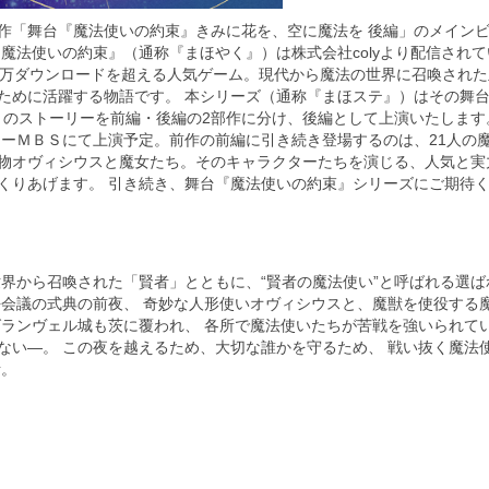
作「舞台『魔法使いの約束』きみに花を、空に魔法を 後編」のメイン
『魔法使いの約束』（通称『まほやく』）は株式会社colyより配信され
700万ダウンロードを超える人気ゲーム。現代から魔法の世界に召喚され
ために活躍する物語です。 本シリーズ（通称『まほステ』）はその舞
』のストーリーを前編・後編の2部作に分け、後編として上演いたします。
ターＭＢＳにて上演予定。前作の前編に引き続き登場するのは、21人の
物オヴィシウスと魔女たち。そのキャラクターたちを演じる、人気と実
くりあげます。 引き続き、舞台『魔法使いの約束』シリーズにご期待
世界から召喚された「賢者」とともに、“賢者の魔法使い”と呼ばれる選ば
平会議の式典の前夜、 奇妙な人形使いオヴィシウスと、魔獣を使役する
グランヴェル城も茨に覆われ、 各所で魔法使いたちが苦戦を強いられて
ない―。 この夜を越えるため、大切な誰かを守るため、 戦い抜く魔法
話。