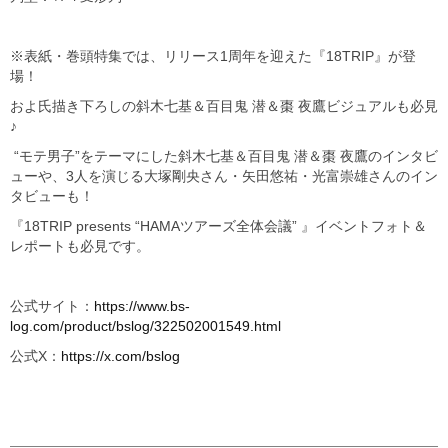
※表紙・巻頭特集では、リリース1周年を迎えた『18TRIP』が登
場！
およ氏描き下ろしの斜木七基＆百目鬼 潜＆棗 夜鷹ビジュアルも必見
♪
“モテ男子”をテーマにした斜木七基＆百目鬼 潜＆棗 夜鷹のインタビ
ューや、3人を演じる大塚剛央さん・矢田悠祐・光富崇雄さんのイン
タビューも！
『18TRIP presents “HAMAツアーズ全体会議” 』イベントフォト＆
レポートも必見です。
公式サイト：
https://www.bs-
log.com/product/bslog/322502001549.html
公式X：
https://x.com/bslog