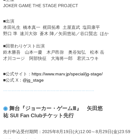
JOKER GAME THE STAGE PROJECT
■出演
本田礼生 橋本真一 梶田拓希 土屋直武 塩田康平
野口 準 速川大弥 蒼木 陣／矢田悠祐／谷口賢志 ほか
■回替わりゲスト出演
鈴木勝吾 山本一慶 木戸邑弥 奥谷知弘 松本 岳
才川コージ 阿部快征 大海将一郎 君沢ユウキ
■公式サイト：
https://www.marv.jp/special/jg-stage/
■公式 X：
@jg_stage
………………………………………………………
◉
舞台『ジョーカー・ゲームⅢ』 矢田悠
祐 SUI Fan Clubチケット先行
先行申込受付期間：2025年8月19日(火)12:00～8月29日(金)23:59