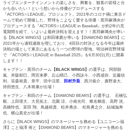
ライブエンターテインメントの楽しさを、興奮を、観客の皆様と分
かち合いたい！という想いから俳優がプロデュースする
『ACTORS☆LEAGUE』プロジェクト。2021年のコロナ禍に東京ド
ームで初めて開催した、野球をこよなく愛する俳優・黒羽麻璃央が
プロデュースする『ACTORS☆LEAGUE in Baseball』が約2年の充
電期間を経て、いよいよ最終決戦を迎えます！！黒羽麻璃央が率い
る【BLACK WINGS】は和田琢磨が率いる【DIAMOND BEARS】に
2021年から連戦連敗を喫しており、4回目の対決となる今年は最終
決戦の場として東京にあるもう一つの野球の聖地、明治神宮野球場
で 『ACTORS☆LEAGUE in Baseball 2025』を6月30日(月) に開幕
します！！
キャプテン・黒羽のチーム
【BLACK WINGS】
の選手は、阿部顕
嵐、井阪郁巳、岡宮来夢、丘山晴己、小西詠斗、小西成弥、近藤頌
利、笹森裕貴、章平、田中涼星、
田村升吾
、西川俊介、廣野凌大、
持田悠生、八木将康が出場！
キャプテン・和田のチーム【DIAMOND BEARS】の選手は、 石橋弘
毅、上田堪大、大見拓土、北園 涼、小南光司、椎名鯛造、高野 洸、
高橋怜也、富田 翔、鳥越裕貴、松井勇歩、 松島勇之介、結城伽寿
也、横山真史が出場！
さらに【BLACK WINGS】のマネージャーを務める【ユニコーン福
澤】こと福澤 侑と【DIAMOND BEARS】のマネージャーを務める