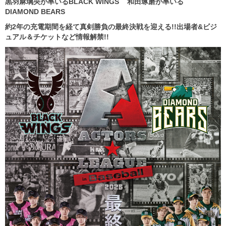
黒羽麻璃央が率いるBLACK WINGS 和田琢磨が率いる
DIAMOND BEARS
約2年の充電期間を経て真剣勝負の最終決戦を迎える!!出場者&ビジ
ュアル＆チケットなど情報解禁!!