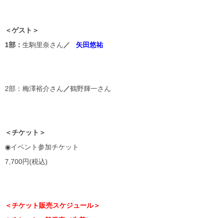
＜ゲスト＞
1
部：
生駒里奈さん
／
矢田悠祐
2部：梅澤裕介さん
／
鶴野輝一さん
＜チケット＞
◉イベント参加チケット
7,700円(税込)
＜チケット販売スケジュール＞