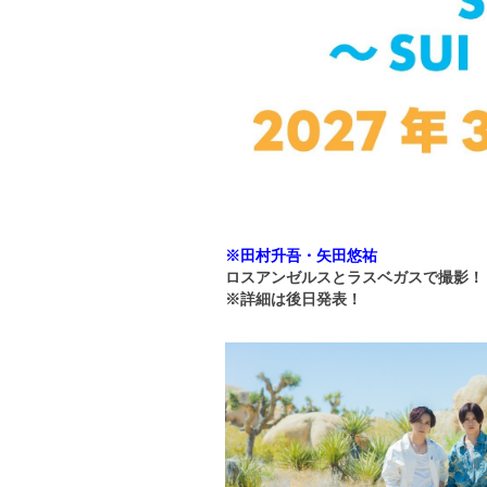
※田村升吾・矢田悠祐
ロスアンゼルスとラスベガスで撮影！『SU
※詳細は後日発表！