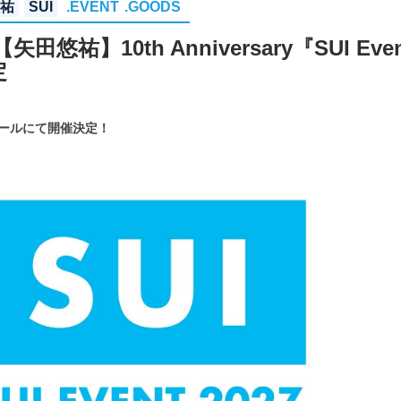
悠祐
SUI
.EVENT
.GOODS
悠祐】10th Anniversary『SUI Even
定
』
ーホールにて開催決定！