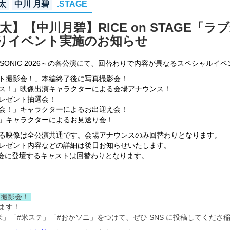
太
中川 月碧
.STAGE
】【中川月碧】RICE on STAGE「ラブ
回替わりイベント実施のお知らせ
KABO SONIC 2026～の各公演にて、回替わりで内容が異なるスペシャ
ト撮影会！」本編終了後に写真撮影会！
ス！」映像出演キャラクターによる会場アナウンス！
レゼント抽選会！
会！」キャラクターによるお出迎え会！
」キャラクターによるお見送り会！
る映像は全公演共通です。会場アナウンスのみ回替わりとなります。
レゼント内容などの詳細は後日お知らせいたします。
会に登壇するキャストは回替わりとなります。
ト撮影会！
ます！
」「#米ステ」「#おかソニ」をつけて、ぜひ SNS に投稿してくださ