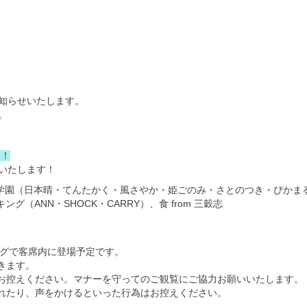
知らせいたします。
。
会！
いたします！
：関西稲穂学園（日本晴・てんたかく・風さやか・姫ごのみ・さとのつき・ぴかま
ング（ANN・SHOCK・CARRY）、食 from 三穀志
ミングで客席内に登場予定です。
きます。
お控えください。マナーを守ってのご観覧にご協力お願いいたします。
れたり、声をかけるといった行為はお控えください。