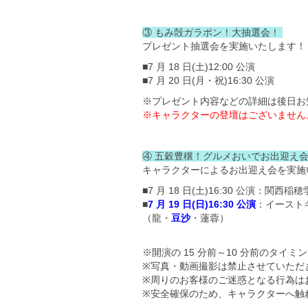
③ もみ殻ガラポン！大抽選会！
プレゼント抽選会を実施いたします！
■7 月 18 日(土)12:00 公演
■7 月 20 日(月・祝)16:30 公演
※プレゼント内容などの詳細は後日お
※キャラクターの登壇はございません
④ 五穀豊穣！グルメおいでお出迎え
キャラクターによるお出迎え会を実施
■7 月 18 日(土)16:30 公演
■
7 月 19 日(日)16:30 公演
：イーストキ
（龍・
豆沙
・蓮蓉）
※開演の 15 分前～10 分前のタイ
※写真・動画撮影は禁止させていただ
※周りのお客様のご迷惑となる行為は
※安全確保のため、キャラクターへ触