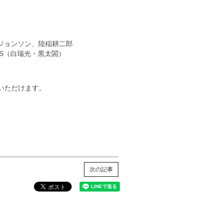
ジョンソン、陸稲耕二郎
OYS（白瑞光・黒太閤）
いただけます。
次の記事