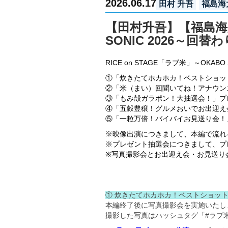
2026.06.17
田村 升吾
福島海
【田村升吾】【福島海太
SONIC 2026～
RICE on STAGE「ラブ米」～O
①「炊きたてホカホカ！ベストショッ
②「米（まい）回聞いてね！アナウン
③「もみ殻ガラポン！大抽選会！」プ
④「五穀豊穣！グルメおいでお出迎え
⑤「一粒万倍！バイバイお見送り会！
※映像出演につきまして、本編で流れ
※プレゼント抽選会につきまして、プ
※写真撮影会とお出迎え会・お見送り
① 炊きたてホカホカ！ベストショッ
本編終了後に写真撮影会を実施いたし
撮影した写真はハッシュタグ「#ラブ米