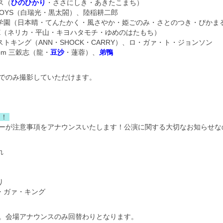
ス（
ひのひかり
・ささにしき・あきたこまち）
ZEN BOYS（白瑞光・黒太閤）、陸稲耕二郎
：関西稲穂学園（日本晴・てんたかく・風さやか・姫ごのみ・さとのつき・ぴかま
ST☆RICE（ネリカ・平山・キヨハタモチ・ゆめのはたもち）
演：イーストキング（ANN・SHOCK・CARRY）、ロ・ガァ・ト・ジョンソン
rom 三穀志（龍・
豆沙
・蓮蓉）、
弟鴨
でのみ撮影していただけます。
。
ス！
ーが注意事項をアナウンスいたします！公演に関する大切なお知らせな
れ
り
ガァ・ガァ・キング
。会場アナウンスのみ回替わりとなります。