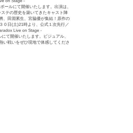
 Stage -
ル ステラボールにて開催いたします。出演は、
ラステの歴史を築いてきたキャスト陣
井將、田淵累生、宮脇優が集結！原作の
０日(土)21時より、公式１次先行／
Live on Stage -
ステラボールにて開催いたします。ビジュアル、
熱い戦いをぜひ現地で体感してくださ