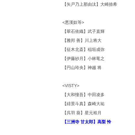
【矢戸乃上那由汰】大崎捺希
<悪漢奴等>
【翠石依織】武子直輝
【雅邦 善】川上将大
【征木北斎】稲垣成弥
【伊藤紗月】小林竜之
【円山玲央】神越 将
<VISTY>
【大和憧吾】中田凌多
【緋景斗真】森崎大祐
【呉羽 葵】星元裕月
【三洲寺 甘太郎】高梨 怜