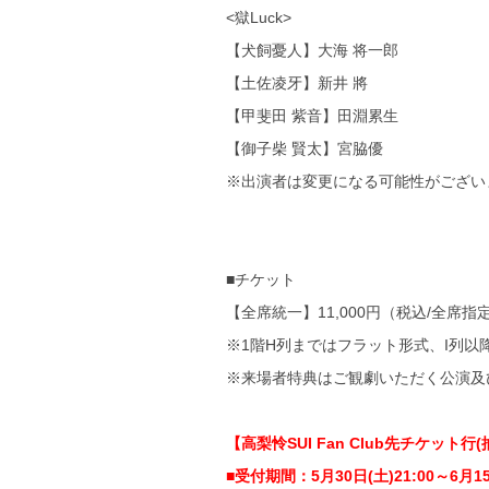
<獄Luck>
【犬飼憂人】大海 将一郎
【土佐凌牙】新井 將
【甲斐田 紫音】田淵累生
【御子柴 賢太】宮脇優
※出演者は変更になる可能性がござい
■チケット
【全席統一】11,000円（税込/全席
※1階H列まではフラット形式、I列
※来場者特典はご観劇いただく公演及
【高梨怜
SUI Fan Club
先チケット行(
■受付期間：5月30日(土)21:00～6月15日