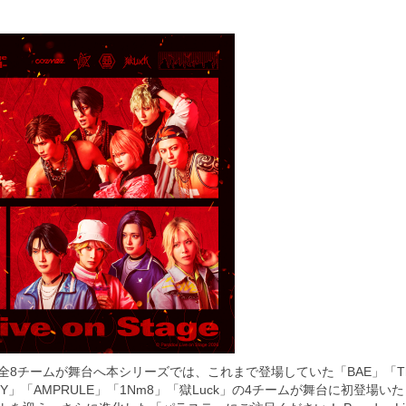
ームが舞台へ本シリーズでは、これまで登場していた「BAE」「The Cat's
Y」「AMPRULE」「1Nm8」「獄Luck」の4チームが舞台に初登場