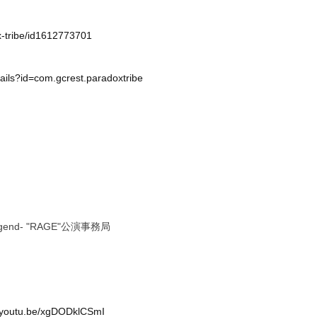
x-tribe/id1612773701
tails?id=com.gcrest.paradoxtribe
o Legend- "RAGE"公演事務局
//youtu.be/xgDODklCSmI