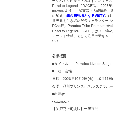
ージバトルが展開されます。新キャストを迎え
Road to Legend- "RAGE"
cozmezより、土屋直武・大崎捺
に加え、
舞台初登場となるVISTY
には
世界観を引き継いだ各キャラクターの
FC先行／Paradox Tribe Premi
Road to Legend- "FATE"
チケット情報、そして注目の新キャス
い！
公演概要
■タイトル：「Paradox Live on Stage -
■日程・会場
日程：2026年10月2日(金)～10月11日
会場：品川プリンスホテル ステラボール
■出演者
<cozmez>
【矢戸乃上珂波汰】土屋直武