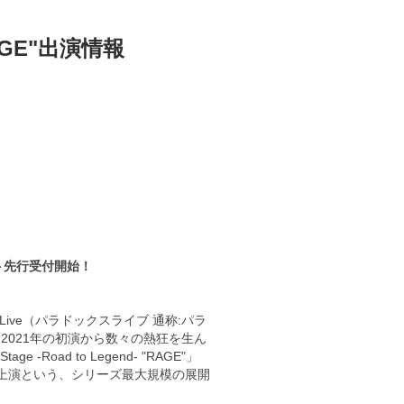
“RAGE"出演情報
ット先行受付開始！
 Live（パラドックスライブ 通称:パラ
た。2021年の初演から数々の熱狂を生ん
oad to Legend- "RAGE"」
演）の2作連続上演という、シリーズ最大規模の展開