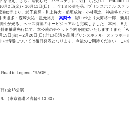
、さらに進化した「パラステ」にご注目ください！ Paradox Live on
は、2026年10月2日(金)～10月11日(日) 、全1３公演を品川プリンスホテ
希、悪漢奴等より、武子直輝・川上将大・稲垣成弥・小林竜之・神越将とパ
中田凌多・森崎大祐・星元裕月・
高梨怜
、獄Luckより大海将一郎、新
個性が光る、ヘッズ待望のキービジュアルも完成しました！本日、５月３
um 会員特別抽選先行にて、本公演のチケット予約を開始いたします！また「Paradox 
」は2027年2月19日(金)～2月28日(日) 計13公演を品川プリンスホテル 
トの情報については後日発表となります。今後のご期待ください！この
Road to Legend- "RAGE"」
(日) 全13公演
 （東京都港区高輪4-10-30）