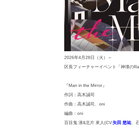
2026年4月28日（火）～
区長フィーチャーイベント「神壊のRap
『Man in the Mirror』
作詞：高木誠司
作曲：高木誠司、oni
編曲：oni
百目鬼 潜&北片 來人(CV:
矢田 悠祐
、石