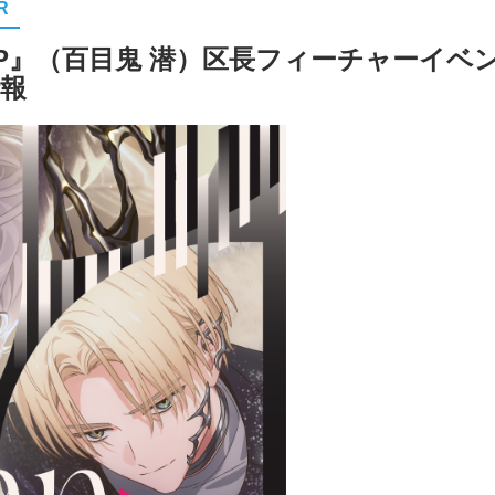
R
RIP』（百目鬼 潜）区長フィーチャーイベ
情報