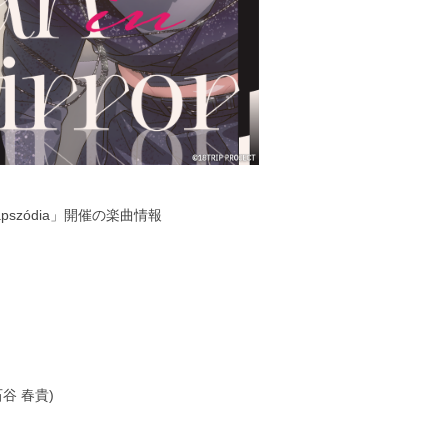
szódia」開催の楽曲情報
谷 春貴)