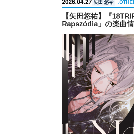
2026.04.27
矢田 悠祐
.OTHE
【矢田悠祐】『18T
Rapszódia」の楽曲