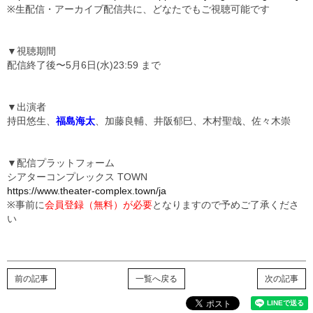
※生配信・アーカイブ配信共に、どなたでもご視聴可能です
▼視聴期間
配信終了後〜5⽉6⽇(⽔)23:59 まで
▼出演者
持田悠生、
福島海太
、加藤良輔、井阪郁巳、木村聖哉、佐々木崇
▼配信プラットフォーム
シアターコンプレックス TOWN
https://www.theater-complex.town/ja
※事前に
会員登録（無料）が必要
となりますので予めご了承くださ
い
前の記事
一覧へ戻る
次の記事