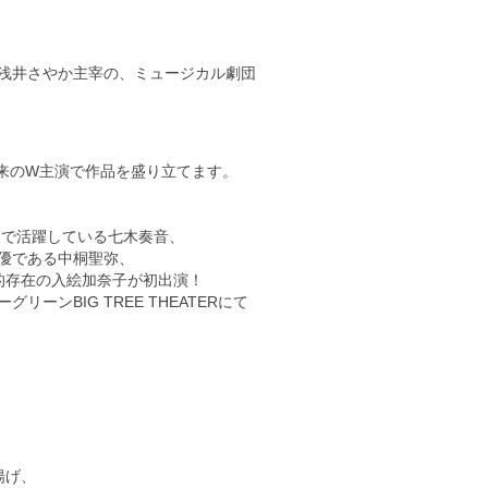
浅井さやか主宰の、ミュージカル劇団
～」以来のW主演で作品を盛り立てます。
、
品で活躍している七木奏音、
優である中桐聖弥、
的存在の入絵加奈子が初出演！
BIG TREE THEATERにて
揚げ、