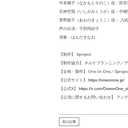
中本園子（なかもとそのこ）役：田宮
石神空我（いしがみくうが）役：中桐
青野鏡子（あおのきょうこ）役： 入
声の出演：千田阿紗子
演奏：はんだすなお
【制作】 Sproject
【制作協力】 ネルケプランニング／
【企画・製作】 One on One／Sprojec
【公式サイト】
https://oneonone.jp/
【公式X】
https://x.com/OneonOne_st
【公演に関するお問い合わせ】 アンデムTEL
前の記事