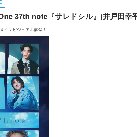
E
One 37th note『サレドシル』(井戸田
ドシル』メインビジュアル解禁！！