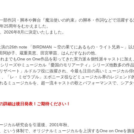
一部作詞・脚本や舞台『魔法使いの約束』の脚本・作詞などで活躍する
、今年25周年をむかえました。
、2026年8月に決定いたしました。
演の26th note 「BIRDMAN ～空の果てにあるもの・ライト兄弟
きた千田阿紗子、蔵重美恵、田宮華苗、はんだすなおの他、
れまでもOne on One作品を彩ってきた実力派＆個性派キャストに加え
』シリーズやミュージカル『憂国のモリアーティ』シリーズ他数多の作
リザベート」ルドルフ役に抜擢され、今最も注目の高いミュージカル俳
役 、「レ・ミゼラブル」エポニーヌ役などミュージカル界のレジェンド
るミュージカルを、超一流キャストの歌とパフォーマンスで、シアターグリーン
の詳細は後日発表！ご期待ください！
ジカル研究会を引退後、2001年秋、
という体制で、オリジナルミュージカルを上演するOne on Oneを旗