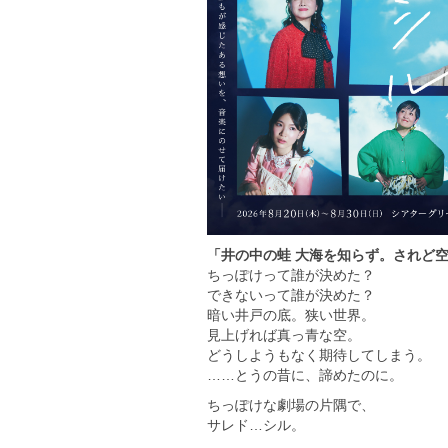
「井の中の蛙 大海を知らず。されど
ちっぽけって誰が決めた？
できないって誰が決めた？
暗い井戸の底。狭い世界。
見上げれば真っ青な空。
どうしようもなく期待してしまう。
……とうの昔に、諦めたのに。
ちっぽけな劇場の片隅で、
サレド…シル。