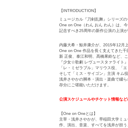
【INTRODUCTION】
ミュージカル『刀剣乱舞』シリーズの
One on One（わん おん わん）は
記念すべき25周年の新作公演の上演が
内藤大希・鯨井康介が、2015年12月上
One on One 作品を長く支えて
新 正俊、泰江和明、髙橋果鈴など、こ
『少女☆歌劇 レヴュースタァライト
「レ・ミゼラブル」マリウス役、「エ
そして「ミス・サイゴン」主演 キム
浅井さやかの脚本・演出・楽曲で綴られ
存分にご堪能いただけます。
公演スケジュールやチケット情報など
【One on Oneとは】
主宰・浅井さやかが、早稲田大学ミュー
作、演出、音楽、すべてを浅井が担う、