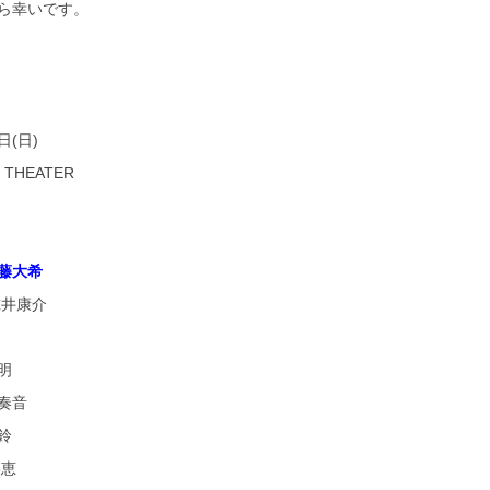
ら幸いです。
日(日)
THEATER
藤大希
鯨井康介
明
奏音
鈴
美恵