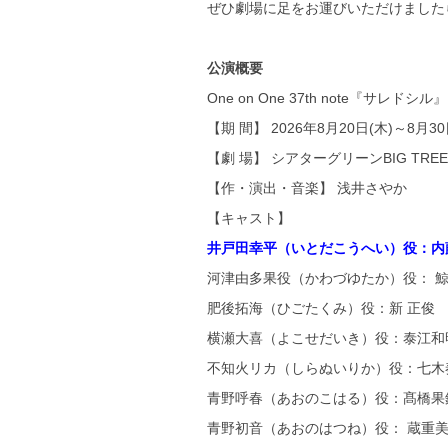
ぜひ劇場に足をお運びいただけました
公演概要
One on One 37th note『サレドシル』
【期 間】 2026年8月20日(木)～8月30
【劇 場】 シアターグリーンBIG TREE 
【作・演出・音楽】 浅井さやか
【キャスト】
井戸田幸平（いとだこうへい）役：内
河津由多果役（かわづゆたか）役： 
肥後拓海（ひごたくみ）役：新 正俊
横瀬大喜（よこせだいき）役：泰江和
不知火リカ（しらぬいりか）役：七木
青野呼春（あおのこはる）役：髙橋果
青野初音（あおのはつね）役： 蔵重