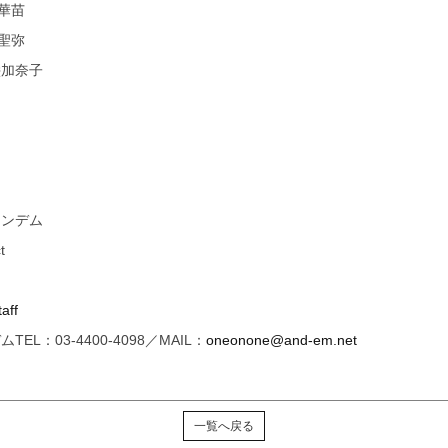
華苗
聖弥
絵加奈子
アンデム
t
aff
：03-4400-4098／MAIL：
oneonone@and-em.net
一覧へ戻る