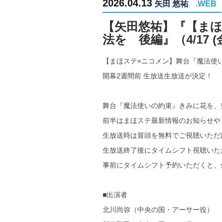
2026.04.13
矢田 悠祐
.WEB
【矢田悠祐】『【ま
法を 後編』（4/17 (
【まほステ×ニコメン】舞台『魔法使
開幕2週間前 生放送生放送が決定！
舞台『魔法使いの約束』きみに花を、
前半はまほステ最新情報のお知らせや
生放送時は冒頭を無料でご視聴いただ
生放送終了後にタイムシフト視聴いた
事前にタイムシフト予約いただくと、
■出演者
北川尚弥（中央の国・アーサー役）