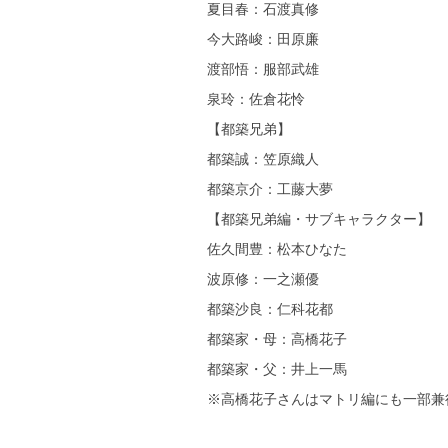
夏目春：石渡真修
今大路峻：田原廉
渡部悟：服部武雄
泉玲：佐倉花怜
【都築兄弟】
都築誠：笠原織人
都築京介：工藤大夢
【都築兄弟編・サブキャラクター】
佐久間豊：松本ひなた
波原修：一之瀬優
都築沙良：仁科花都
都築家・母：高橋花子
都築家・父：井上一馬
※高橋花子さんはマトリ編にも一部兼