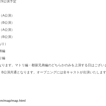
全9公演予定
0（A公演）
0（B公演）
0（A公演）
0（B公演）
あり）
弟編
リ編
となります。マトリ編・都築兄弟編のどちらかのみを上演する日はござい
・B公演共通となります。オープニングには全キャストが出演いたしま
.com/map/map.html