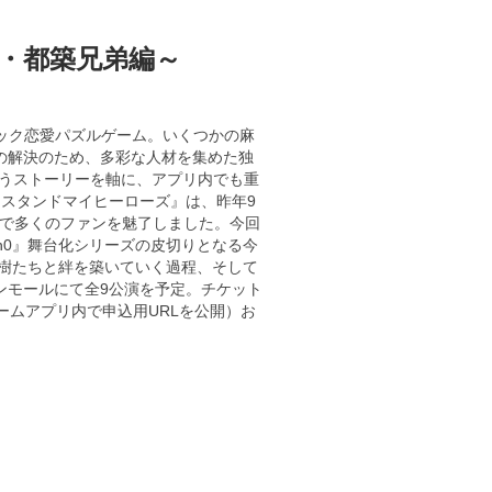
リ・都築兄弟編～
チック恋愛パズルゲーム。いくつかの麻
の解決のため、多彩な人材を集めた独
する、というストーリーを軸に、アプリ内でも重
『スタンドマイヒーローズ』は、昨年9
称で多くのファンを魅了しました。今回
on0』舞台化シリーズの皮切りとなる今
樹たちと絆を築いていく過程、そして
ンモールにて全9公演を予定。チケット
ゲームアプリ内で申込用URLを公開）お