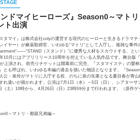
.STAGE
ンドマイヒーローズ』Season0～マト
ント出演
スタマイ』は株式会社colyの運営する現代のヒーローと生きるドラマ
レイヤー）が麻薬取締官、いわゆる“マトリ”として入庁し、複雑な事件
onal Department”――“STAND（スタンド）”に優秀な人材をスカウト
年10月にはアプリリリース10周年を控えている人気作品です。舞台版
演が上演され、前売りチケットは開幕前に完売、『スタマイステ』の愛
歳編』とも呼ばれ、いわゆる本編の過去を描いた物語となります。『Seas
人公・泉玲がマトリに入庁する前、のちに泉の先輩となる夏目春が青山
すれ違いが描かれます。公演は7月1日（水）～5日（日）、シアターサ
日（土）10時から、4月26日（日）23時59分まで行われます。（原作
son0～マトリ・都築兄弟編～