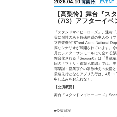
2026.04.10
高梨 怜
.EVENT
【高梨怜】舞台『スタ
（7/3）アフターイベ
『スタンドマイヒーローズ』、通称『
薬に耐性のある特殊体質の主人公（プ
立捜査機関“STand Alone Nati
厚なシナリオが展開されています。今
月にシアターサンモールにて全19公
舞台化される『Season0』は『昔
回の『マトリ・都築兄弟編』では、主
都築誠・都築京介の家族ゆえの愛情と
最速先行となるアプリ先行は、4月11
申し込みをお忘れなく。
【公演概要】
舞台『スタンドマイヒーローズ』Sea
■公演日程