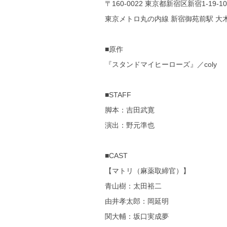
〒160-0022 東京都新宿区新宿1-19
東京メトロ丸の内線 新宿御苑前駅 大
■原作
『スタンドマイヒーローズ』／coly
■STAFF
脚本：吉田武寛
演出：野元準也
■CAST
【マトリ（麻薬取締官）】
青山樹：太田裕二
由井孝太郎：岡延明
関大輔：坂口実成夢