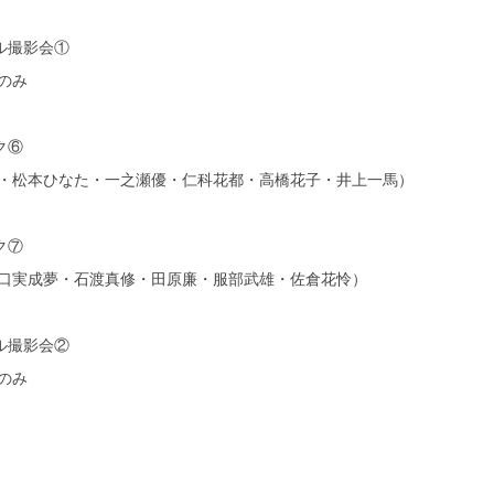
ール撮影会①
のみ
ク⑥
・松本ひなた・一之瀬優・仁科花都・高橋花子・井上一馬）
ク⑦
口実成夢・石渡真修・田原廉・服部武雄・佐倉花怜）
ール撮影会②
のみ