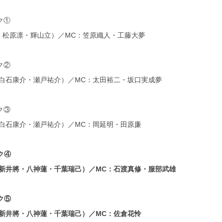
ク①
星・松原凛・輝山立）／MC：笠原織人・工藤大夢
ク②
白石康介・瀬戸祐介）／MC：太田裕二・坂口実成夢
ク③
白石康介・瀬戸祐介）／MC：岡延明・田原廉
ーク④
新井將・八神蓮・千葉瑞己）／MC：石渡真修・服部武雄
ーク⑤
新井將・八神蓮・千葉瑞己）／MC：佐倉花怜