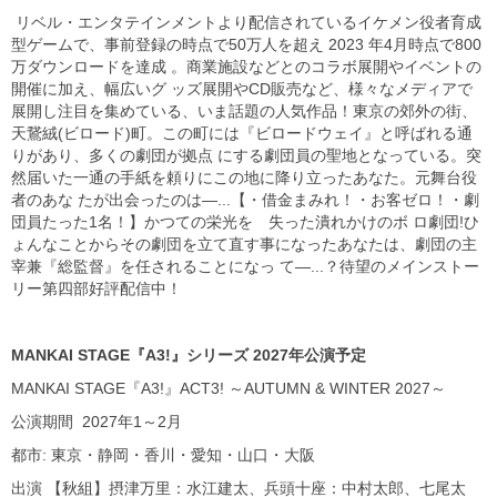
リベル・エンタテインメントより配信されているイケメン役者育成
型ゲームで、事前登録の時点で50万人を超え 2023 年4月時点で800
万ダウンロードを達成 。商業施設などとのコラボ展開やイベントの
開催に加え、幅広いグ ッズ展開やCD販売など、様々なメディアで
展開し注目を集めている、いま話題の人気作品！東京の郊外の街、
天鵞絨(ビロード)町。この町には『ビロードウェイ』と呼ばれる通
りがあり、多くの劇団が拠点 にする劇団員の聖地となっている。突
然届いた一通の手紙を頼りにこの地に降り立ったあなた。元舞台役
者のあな たが出会ったのは―...【・借金まみれ！・お客ゼロ！・劇
団員たった1名！】かつての栄光を 失った潰れかけのボ ロ劇団!ひ
ょんなことからその劇団を立て直す事になったあなたは、劇団の主
宰兼『総監督』を任されることになっ て―...？待望のメインストー
リー第四部好評配信中！
MANKAI STAGE『A3!』シリーズ 2027年公演予定
MANKAI STAGE『A3!』ACT3! ～AUTUMN & WINTER 2027～
公演期間 2027年1～2月
都市: 東京・静岡・香川・愛知・山口・大阪
出演 【秋組】摂津万里：水江建太、兵頭十座：中村太郎、七尾太