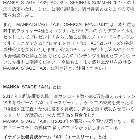
MANKAI STAGE『A3!』ACT3! ～ SPRING & SUMMER 2027～の上
演も決定いたしました。公演の詳細は、後日発表となりますので続
報をお楽しみに。
また、MANKAI STAGE『A3!』OFFICIAL FANCLUBでは、本年度も
劇中劇フライヤー4種とオリジナルビジュアルの クリアファイルを
セットにしてプレゼント！さらに過去公演のブロマイドをランダム
で引くことができる“ブロマイドガ チャ“は、ACT2!シリーズの各組
単独公演を実装いたします。公演のチケット先行申し込みやデジタ
ル会報誌の公開など盛 りだくさんのコンテンツを揃えたファンクラ
ブに今後もご期待ください。 今後もますます盛り上がりをみせる
MANKAI STAGE『A3!』に引き続きご注目ください！
MANKAI STAGE『A3!』とは
2017 年の配信開始以降、ダウンロード数が800万を超えるイケメン
役者育成ゲーム『A3!（エースリー）』。かつ ての栄光を失ったボ
ロ劇団を立て直すために役者を育成し、舞台公演を成功させていく
ストーリーが話題の、大人 気作品を舞台化した
MANKAI STAGE『A3!』は2018年の開幕から全国で話題となり、現
在『エーステ』の愛称で 多くのファンから親しまれている。
イケメン役者育成ゲーム『A3!（エースリー）』とは