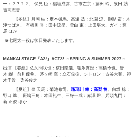
一：？？？？、 伏見 臣：稲垣成弥、古市左京：藤田 玲、泉田 莇：
吉高志音
【冬組】月岡 紬：定本楓馬、高遠 丞：北園 涼、御影 密：木
津つばさ、 有栖川 誉：田中涼星、雪白 東：上田堪大、ガイ：輝
馬 ほか
※七尾太一役は後日発表いたします。
MANKAI STAGE『A3!』ACT3! ～SPRING & SUMMER 2027～
出演 【春組】佐久間咲也：横田龍儀、碓氷真澄：高橋怜也、皆
木 綴：前川優希、 茅ヶ崎 至：立石俊樹、シトロン：古谷大和、卯
木千景：染谷俊之
【夏組】皇 天馬：菊池修司、
瑠璃川 幸：高梨 怜
、向坂 椋：
野口 準、 斑鳩三角：本田礼生、三好一成：赤澤 燈、兵頭九門：
新 正俊 ほか