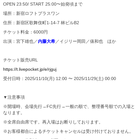
OPEN 23:50/ START 25:00〜始発頃まで
‪場所：新宿ロフトプラスワン
住所：新宿区歌舞伎町1-14-7 林ビルB2
チケット料金：6000円
‪出演：宮下雄也／
内藤大希
／イジリー岡田／俵和也 ほか
チケット販売URL
https://t.livepocket.jp/e/rjguj
受付日時：2025/11/10(月) 12:00 〜 2025/11/29(土) 00:00
▼注意事項
※開場時、会場先行→FC先行→一般の順で、整理番号順での入場と
なります。
※全席自由席です。再入場はお断りしております。
※お客様都合によるチケットキャンセルは受け付けておりません。